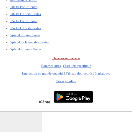
10x10 Facile Tentes
10x10 Difficile Tentes
15x15 Facile Tentes
15x15 Difficile Tentes
Spécial du jour Tentes
Spécial de la semaine Tentes
Spécial du mois Tentes
Devenez un mécène
Commentaires
|
Casse-tête spécifique
Impression en grande quantité
|
Tableau des records
|
Statistiques
Privacy Policy
iOS App