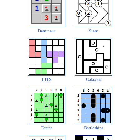
Démineur
Slant
LITS
Galaxies
Tentes
Battleships