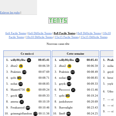
Enlever les pubs
|
Signaler cette publicité
6x6 Facile Tentes
|
6x6 Difficile Tentes
|
8x8 Facile Tentes
|
8x8 Difficile Tentes
|
10x10
Facile Tentes
|
10x10 Difficile Tentes
|
15x15 Facile Tentes
|
15x15 Difficile Tentes
Nouveau casse-tête
Ce mois-ci
Cette semaine
1.
willy86ylliw
00:05.41
1.
willy86ylliw
00:05.41
1.
Prakti
61
61
2.
dbut2
00:06.59
2.
dbut2
00:06.59
2.
noliai
42
42
3.
Praktisix
00:07.69
3.
Praktisix
00:08.49
3.
geyik
133
133
4.
qobi
00:08.71
4.
noliai
00:08.85
4.
hexe2
240
231
5.
noliai
00:08.85
5.
geyik
00:09.33
5.
ysykw
231
218
6.
Master6756
00:09.24
6.
Picccccci
00:15.46
11
25
6.
Uthor
7.
geyik
00:09.33
7.
qobi
00:19.24
218
240
7.
--- vide
8.
amena
00:10.19
8.
junkdrawer
00:20.69
25
8.
--- vide
9.
Freakazoyd
00:10.46
9.
Ihavealight
00:23.43
109
9.
--- vide
10.
grimmgirlfandom
00:11.56
10.
llmt9
00:24.25
173
101