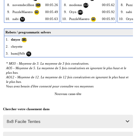
8.
novemdecillion
00:05.26
8.
modestas
00:05.62
8.
Puzzle
225
153
9.
PuzzleMaestro
00:05.49
9.
Oryn
00:05.92
9.
nabi
99
183
9
10.
nabi
00:05.63
10.
PuzzleMaestro
00:05.93
10.
Oryn
92
99
Robots / programmatic solvers
1.
tlstyer
151
2.
cheyette
3.
hum@b0t
91
* MO3 - Moyenne de 3. La moyenne de 3 fois consécutives.
AO5 - Moyenne de 5. La moyenne de 5 fois consécutives en ignorant le plus haut et le
plus bas.
AO12 - Moyenne de 12. La moyenne de 12 fois consécutives en ignorant le plus haut et
le plus bas.
Vous avez besoin d'être connecté pour connaître vos moyennes
Nouveau casse-tête
Chercher votre classement dans