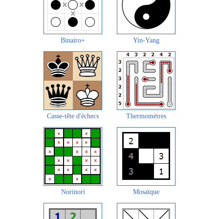
Binairo+
Yin-Yang
Casse-tête d'échecs
Thermomètres
Norinori
Mosaïque