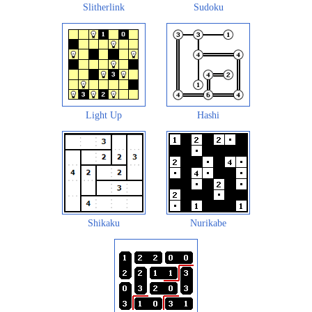
Slitherlink
Sudoku
Light Up
Hashi
Shikaku
Nurikabe