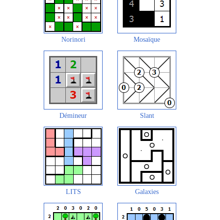
Norinori
Mosaïque
Démineur
Slant
LITS
Galaxies